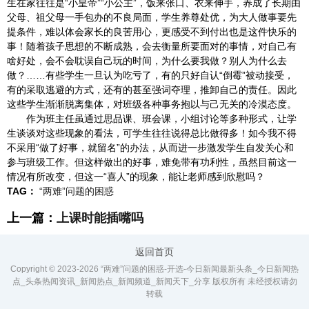
生在家往往是“小皇帝”“小公主”，饭来张口、衣来伸手，养成了长期由
父母、祖父母一手包办的不良局面，学生养尊处优，为大人做事要先
提条件，难以体会家长的良苦用心，更感受不到付出也是这件快乐的
事！随着孩子思想的不断成熟，会去衡量所要面对的事情，对自己有
啥好处，会不会耽误自己玩的时间，为什么要我做？别人为什么去
做？……有些学生一旦认为吃亏了，有的只好自认“倒霉”被动接受，
有的采取逃避的方式，还有的甚至强词夺理，推卸自己的责任。因此
这些学生渐渐脱离集体，对班级各种事务抱以与己无关的冷漠态度。
作为班主任虽通过思品课、班会课，小组讨论等多种形式，让学
生谈谈对这些现象的看法，可学生往往说得总比做得多！如今我不得
不采用“做了好事，就留名”的办法，从而进一步激发学生自发关心和
参与班级工作。但这样做出的好事，难免带有功利性，虽然目前这一
情况有所改变，但这一“喜人”的现象，能让老师感到欣慰吗？
TAG：
“两难”问题的困惑
上一篇：
上课时能插嘴吗
返回首页
Copyright © 2023-
2026 “两难”问题的困惑-开选-今日新闻最新头条_今日新闻热
点_头条热闻资讯_新闻热点_新闻频道_新闻天下_分享 版权所有 未经授权请勿
转载