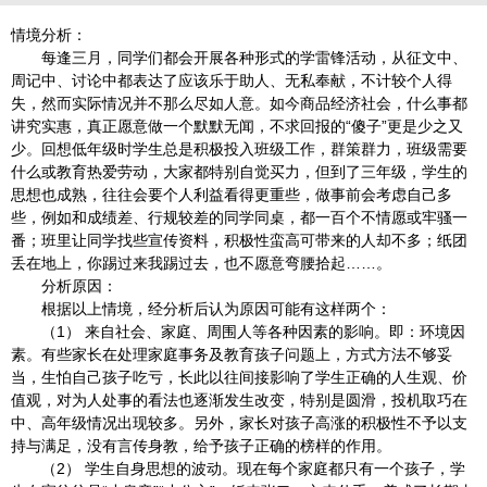
情境分析：
每逢三月，同学们都会开展各种形式的学雷锋活动，从征文中、
周记中、讨论中都表达了应该乐于助人、无私奉献，不计较个人得
失，然而实际情况并不那么尽如人意。如今商品经济社会，什么事都
讲究实惠，真正愿意做一个默默无闻，不求回报的“傻子”更是少之又
少。回想低年级时学生总是积极投入班级工作，群策群力，班级需要
什么或教育热爱劳动，大家都特别自觉买力，但到了三年级，学生的
思想也成熟，往往会要个人利益看得更重些，做事前会考虑自己多
些，例如和成绩差、行规较差的同学同桌，都一百个不情愿或牢骚一
番；班里让同学找些宣传资料，积极性蛮高可带来的人却不多；纸团
丢在地上，你踢过来我踢过去，也不愿意弯腰拾起……。
分析原因：
根据以上情境，经分析后认为原因可能有这样两个：
（1） 来自社会、家庭、周围人等各种因素的影响。即：环境因
素。有些家长在处理家庭事务及教育孩子问题上，方式方法不够妥
当，生怕自己孩子吃亏，长此以往间接影响了学生正确的人生观、价
值观，对为人处事的看法也逐渐发生改变，特别是圆滑，投机取巧在
中、高年级情况出现较多。另外，家长对孩子高涨的积极性不予以支
持与满足，没有言传身教，给予孩子正确的榜样的作用。
（2） 学生自身思想的波动。现在每个家庭都只有一个孩子，学